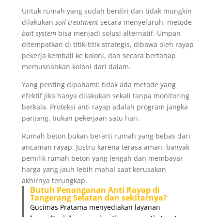
Untuk rumah yang sudah berdiri dan tidak mungkin
dilakukan
soil treatment
secara menyeluruh, metode
bait system
bisa menjadi solusi alternatif. Umpan
ditempatkan di titik-titik strategis, dibawa oleh rayap
pekerja kembali ke koloni, dan secara bertahap
memusnahkan koloni dari dalam.
Yang penting dipahami: tidak ada metode yang
efektif jika hanya dilakukan sekali tanpa monitoring
berkala. Proteksi anti rayap adalah program jangka
panjang, bukan pekerjaan satu hari.
Rumah beton bukan berarti rumah yang bebas dari
ancaman rayap. Justru karena terasa aman, banyak
pemilik rumah beton yang lengah dan membayar
harga yang jauh lebih mahal saat kerusakan
akhirnya terungkap.
Butuh Penanganan Anti Rayap di
Tangerang Selatan dan sekitarnya?
Gucimas Pratama menyediakan layanan