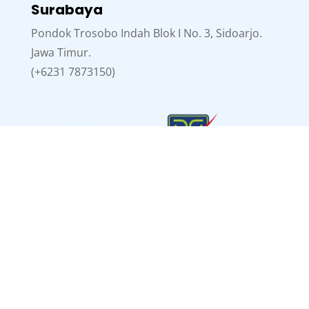
Surabaya
Pondok Trosobo Indah Blok I No. 3, Sidoarjo.
Jawa Timur.
(+6231 7873150)