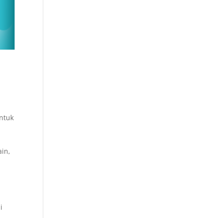
ntuk
ain,
i