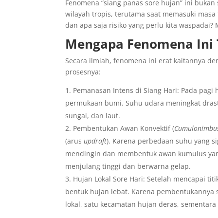
Fenomena “siang panas sore hujan” ini bukan s
wilayah tropis, terutama saat memasuki masa t
dan apa saja risiko yang perlu kita waspadai?
Mengapa Fenomena Ini T
Secara ilmiah, fenomena ini erat kaitannya de
prosesnya:
Pemanasan Intens di Siang Hari: Pada pagi 
permukaan bumi. Suhu udara meningkat drast
sungai, dan laut.
Pembentukan Awan Konvektif (
Cumulonimbu
(arus
updraft
). Karena perbedaan suhu yang si
mendingin dan membentuk awan kumulus ya
menjulang tinggi dan berwarna gelap.
Hujan Lokal Sore Hari: Setelah mencapai ti
bentuk hujan lebat. Karena pembentukannya sa
lokal, satu kecamatan hujan deras, sementara