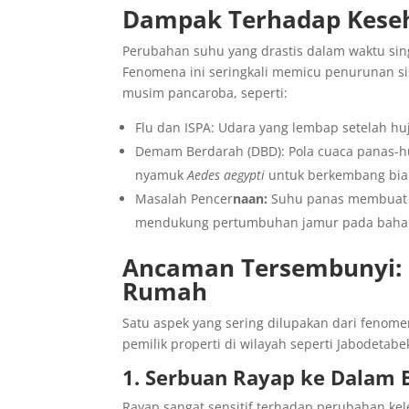
Dampak Terhadap Kese
Perubahan suhu yang drastis dalam waktu si
Fenomena ini seringkali memicu penurunan s
musim pancaroba, seperti:
Flu dan ISPA: Udara yang lembap setelah h
Demam Berdarah (DBD): Pola cuaca panas-hu
nyamuk
Aedes aegypti
untuk berkembang bia
Masalah Pencer
naan:
Suhu panas membuat m
mendukung pertumbuhan jamur pada baha
Ancaman Tersembunyi: 
Rumah
Satu aspek yang sering dilupakan dari fenom
pemilik properti di wilayah seperti Jabodetabe
1. Serbuan Rayap ke Dalam
Rayap sangat sensitif terhadap perubahan kel