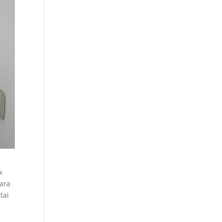
k
ara
tai