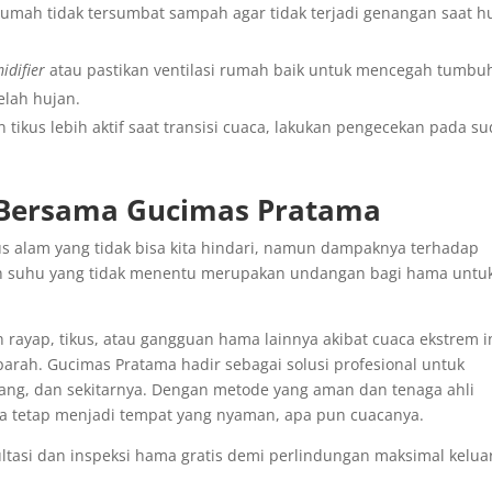
r rumah tidak tersumbat sampah agar tidak terjadi genangan saat h
idifier
atau pastikan ventilasi rumah baik untuk mencegah tumbu
elah hujan.
tikus lebih aktif saat transisi cuaca, lakukan pengecekan pada su
a Bersama Gucimas Pratama
us alam yang tidak bisa kita hindari, namun dampaknya terhadap
dan suhu yang tidak menentu merupakan undangan bagi hama untu
 rayap, tikus, atau gangguan hama lainnya akibat cuaca ekstrem in
rah. Gucimas Pratama hadir sebagai solusi profesional untuk
rang, dan sekitarnya. Dengan metode yang aman dan tenaga ahli
 tetap menjadi tempat yang nyaman, apa pun cuacanya.
tasi dan inspeksi hama gratis demi perlindungan maksimal kelua