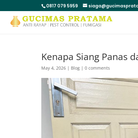
0817 079 5959
siaga@gucimasprata
Kenapa Siang Panas d
May 4, 2026
|
Blog
|
0 comments