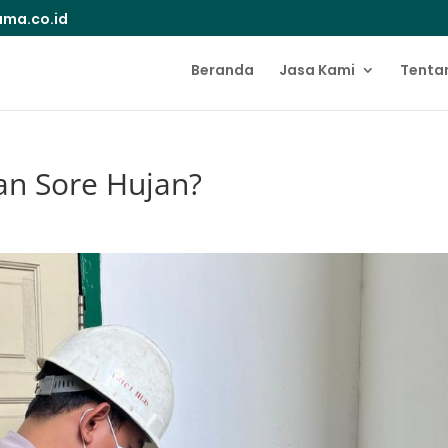
ma.co.id
Beranda
Jasa Kami
Tenta
an Sore Hujan?