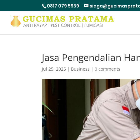
0817 079 5959
siaga@gucimasprata
Jasa Pengendalian Ha
Jul 25, 2025
|
Business
|
0 comments