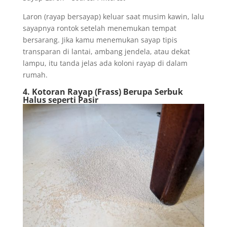
Laron (rayap bersayap) keluar saat musim kawin, lalu
sayapnya rontok setelah menemukan tempat
bersarang. Jika kamu menemukan sayap tipis
transparan di lantai, ambang jendela, atau dekat
lampu, itu tanda jelas ada koloni rayap di dalam
rumah.
4. Kotoran Rayap (Frass) Berupa Serbuk
Halus seperti Pasir