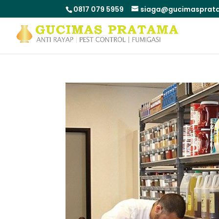
0817 079 5959
siaga@gucimasprata